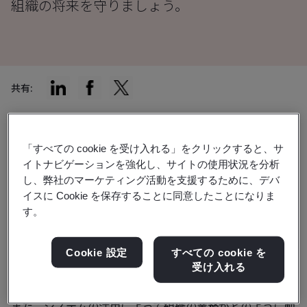
組織の将来を守りましょう。
共有:
未来を垣間見る力があったらどんなことが起きるか、想像
してみましょう。または、正確な予測ができるようになっ
「すべての cookie を受け入れる」をクリックすると、サ
イトナビゲーションを強化し、サイトの使用状況を分析
たらどのようなメリットがあるでしょうか。予測を活用す
し、弊社のマーケティング活動を支援するために、デバ
ると、現在のデータや入力されるデータに秘められた可能
イスに Cookie を保存することに同意したことになりま
性を解き放てるだけでなく、組織の時間、資金、リソース
す。
の節約にもつながります。
Cookie 設定
すべての cookie を
予測的洞察を導入することで、組織は潜在的な問題によっ
受け入れる
て現実の問題が発生する前に先手を打つことができます。
また、システムの活用によって組織の業務がどのように動