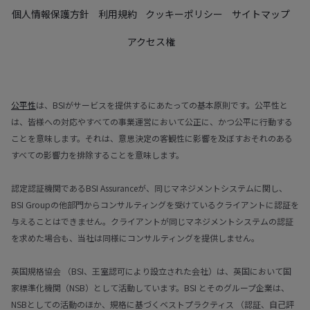
個人情報保護方針
利用規約
クッキーポリシー
サイトマップ
アクセス権
公平性
は、BSIがサービスを提供するにあたっての基本原則です。公平性と
は、皆様への対応やすべての事業運営において公正に、かつ公平に行動する
ことを意味します。それは、意思決定の客観性に影響を及ぼすおそれのある
すべての影響力を排除することを意味します。
認定認証機関であるBSI Assuranceが、同じマネジメントシステムに関し、
BSI Groupの他部門からコンサルティングを受けているクライアントに認証を
与えることはできません。クライアントが同じマネジメントシステムの認証
を求めた場合も、当社は同様にコンサルティングを提供しません。
英国規格協会 （BSI、王室認可により設立された会社）は、英国において国
家標準化機関（NSB）として活動しています。BSI とそのグループ企業は、
NSBとしての活動のほか、規格に基づくベストプラクティス （認証、自己評