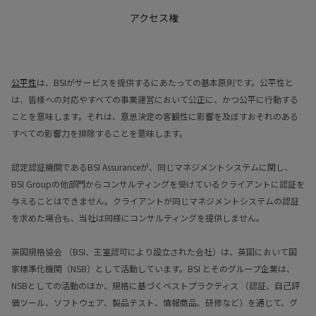
アクセス権
公平性
は、BSIがサービスを提供するにあたっての基本原則です。公平性と
は、皆様への対応やすべての事業運営において公正に、かつ公平に行動する
ことを意味します。それは、意思決定の客観性に影響を及ぼすおそれのある
すべての影響力を排除することを意味します。
認定認証機関であるBSI Assuranceが、同じマネジメントシステムに関し、
BSI Groupの他部門からコンサルティングを受けているクライアントに認証を
与えることはできません。クライアントが同じマネジメントシステムの認証
を求めた場合も、当社は同様にコンサルティングを提供しません。
英国規格協会 （BSI、王室認可により設立された会社）は、英国において国
家標準化機関（NSB）として活動しています。BSI とそのグループ企業は、
NSBとしての活動のほか、規格に基づくベストプラクティス （認証、自己評
価ツール、ソフトウェア、製品テスト、情報商品、研修など）を通じて、グ