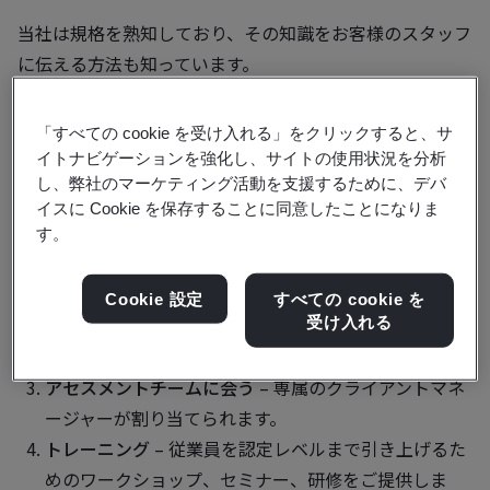
当社は規格を熟知しており、その知識をお客様のスタッフ
に伝える方法も知っています。
貴組織が認証を取得し、認証を維持するために必要なもの
「すべての cookie を受け入れる」をクリックすると、サ
はすべて、当社がご提供します。
イトナビゲーションを強化し、サイトの使用状況を分析
し、弊社のマーケティング活動を支援するために、デバ
認証プロセスとは
イスに Cookie を保存することに同意したことになりま
す。
連絡を取る
– お客様が必要なこと、目指す基準を教え
てください。
Cookie 設定
すべての cookie を
受け入れる
提案
– 正式な評価にかかる費用と時間を詳細に記載し
た提案書をお送りします。
アセスメントチームに会う
–
専属のクライアントマネ
ージャーが割り当てられます。
トレーニング
– 従業員を認定レベルまで引き上げるた
めのワークショップ、セミナー、研修をご提供しま