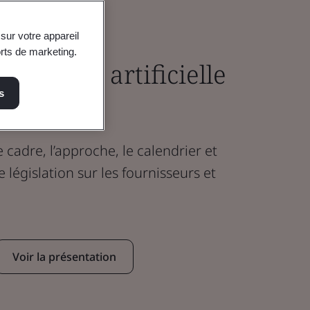
sur votre appareil
orts de marketing.
telligence artificielle
s
quée
 cadre, l’approche, le calendrier et
e législation sur les fournisseurs et
Voir la présentation