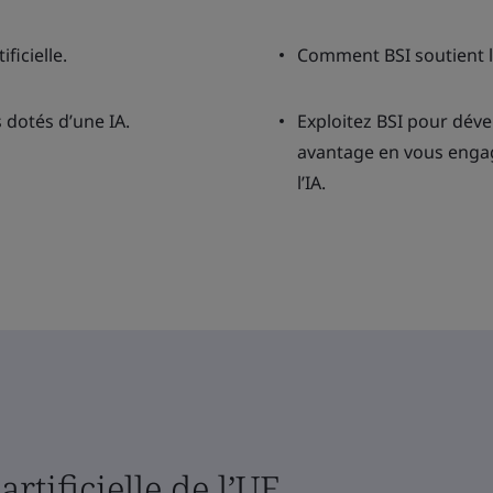
ificielle.
Comment BSI soutient le
 dotés d’une IA.
Exploitez BSI pour déve
avantage en vous engag
l’IA.
artificielle de l’UE