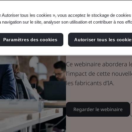
Webinaire
« Autoriser tous les cookies », vous acceptez le stockage de cookies 
Confiance numérique
 navigation sur le site, analyser son utilisation et contribuer à nos eff
La loi sur l’in
Paramètres des cookies
Autoriser tous les cookie
de l’UE expli
Ce webinaire abordera le
l’impact de cette nouvell
les fabricants d’IA.
Regarder le webinaire