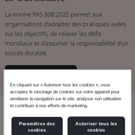
La norme PAS 808:2022 permet aux
organisations d’adopter des pratiques axées
sur les objectifs, de relever les défis
mondiaux et d’assumer la responsabilité d’un
succès durable.
Télécharger le document
En cliquant sur « Autoriser tous les cookies », vous
acceptez le stockage de cookies sur votre appareil pour
améliorer la navigation sur le site, analyser son utilisation
Partager:
et contribuer à nos efforts de marketing.
Paramètres des
Autoriser tous les
cookies
cookies
Intégrer et renforcer les stratégies