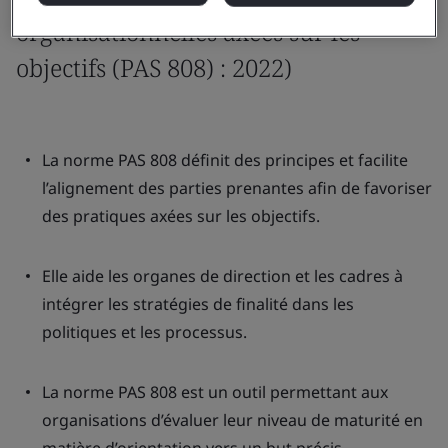
organisationnelles axées sur les
objectifs (PAS 808) : 2022)
La norme PAS 808 définit des principes et facilite
l’alignement des parties prenantes afin de favoriser
des pratiques axées sur les objectifs.
Elle aide les organes de direction et les cadres à
intégrer les stratégies de finalité dans les
politiques et les processus.
La norme PAS 808 est un outil permettant aux
organisations d’évaluer leur niveau de maturité en