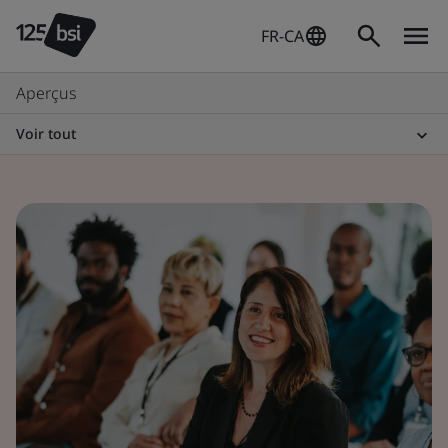
FR-CA
Aperçus
Voir tout