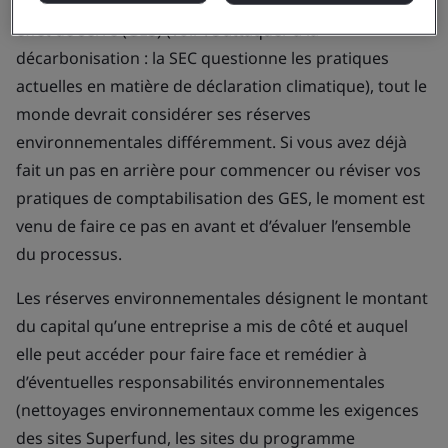
de la SEC sur la déclaration des émissions de gaz à
effet de serre (GES) (voir : S’attaquer à la
décarbonisation : la SEC questionne les pratiques
actuelles en matière de déclaration climatique), tout le
monde devrait considérer ses réserves
environnementales différemment. Si vous avez déjà
fait un pas en arrière pour commencer ou réviser vos
pratiques de comptabilisation des GES, le moment est
venu de faire ce pas en avant et d’évaluer l’ensemble
du processus.
Les réserves environnementales désignent le montant
du capital qu’une entreprise a mis de côté et auquel
elle peut accéder pour faire face et remédier à
d’éventuelles responsabilités environnementales
(nettoyages environnementaux comme les exigences
des sites Superfund, les sites du programme