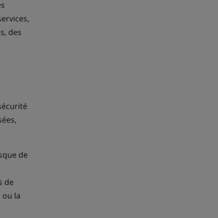
es
ervices,
s, des
sécurité
sées,
isque de
s de
 ou la