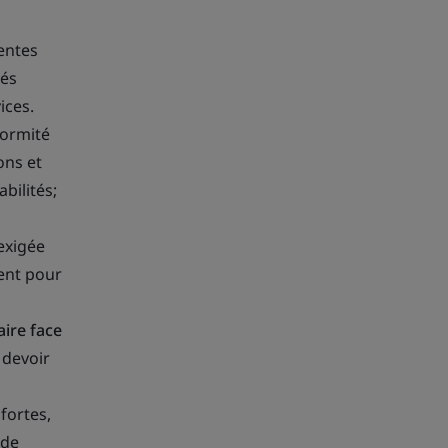
entes
nés
ices.
formité
ons et
bilités;
exigée
ment pour
ire face
 devoir
 fortes,
 de