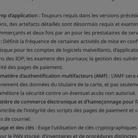
p d’application :
Toujours requis dans les versions précéd
ons, des artefacts détaillés sont désormais requis et exami
merçants et deux fois par an pour les prestataires de serv
:
Définit la fréquence de certaines activités de mise en con
isque pour les comptes de logiciels malveillants, d’applicati
ns des IOP; les examens des journaux; la gestion des vulnéra
égrité des pages de paiement.
 matière d’authentification multifacteurs (AMF)
: L’AMF sera 
nnement des données du titulaire de la carte, et pas seule
 améliore la sécurité contre un éventuel accès non autorisé.
atière de commerce électronique et d’hameçonnage pour fa
ntrôle de l’intégrité des scripts des pages de paiement et «
s de courriel.
age et des clés
: Exige l’utilisation de clés cryptographiques
ur le PAN stocké, d’inventaires et de procédures distinctes