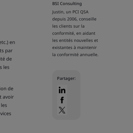
BSI Consulting
Justin, un PCI QSA
depuis 2006, conseille
les clients sur la
conformité, en aidant
les entités nouvelles et
tc.) en
existantes à maintenir
ts par
la conformité annuelle.
ité de
s les
Partager:
ion de
t avoir
 les
rvices