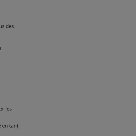
us des
s
er les
 en tant