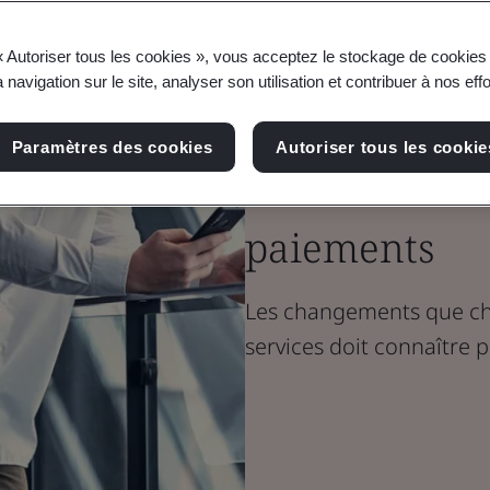
Blogue
« Autoriser tous les cookies », vous acceptez le stockage de cookies 
Confiance numérique
 navigation sur le site, analyser son utilisation et contribuer à nos eff
PCI DSS v4.0 
Paramètres des cookies
Autoriser tous les cookie
en matière de
paiements
Les changements que ch
services doit connaître 