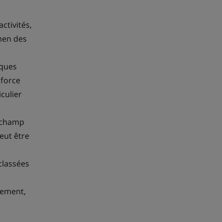
ctivités,
amen des
iques
 force
culier
u champ
eut être
classées
iement,