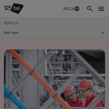
FR-CA
Aperçus
Voir tout