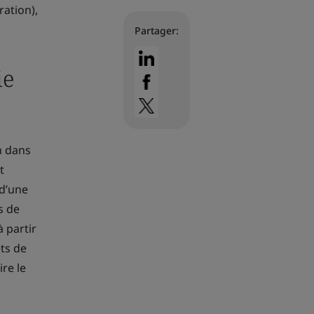
ration),
Partager:
ie
n dans
t
 d’une
s de
 partir
ets de
re le