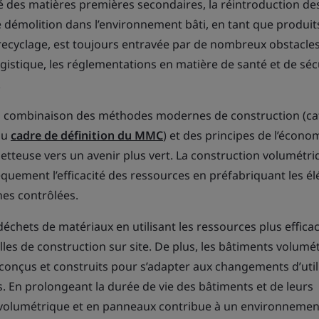
é des matières premières secondaires, la réintroduction de
 démolition dans l’environnement bâti, en tant que produit
e recyclage, est toujours entravée par de nombreux obstacles
ogistique, les réglementations en matière de santé et de séc
.
 la combinaison des méthodes modernes de construction (ca
 du
cadre de définition du MMC
) et des principes de l’écono
metteuse vers un avenir plus vert. La construction volumétri
quement l’efficacité des ressources en préfabriquant les é
nes contrôlées.
échets de matériaux en utilisant les ressources plus effic
les de construction sur site. De plus, les bâtiments volumé
conçus et construits pour s’adapter aux changements d’util
s. En prolongeant la durée de vie des bâtiments et de leurs
volumétrique et en panneaux contribue à un environnement