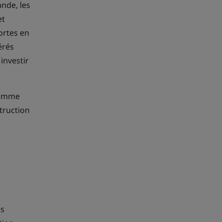
ande, les
et
ortes en
érés
investir
 comme
struction
es