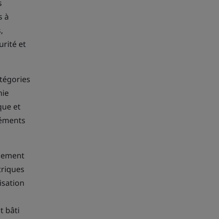
s
s à
,
urité et
tégories
mie
que et
léments
acement
triques
isation
 bâti