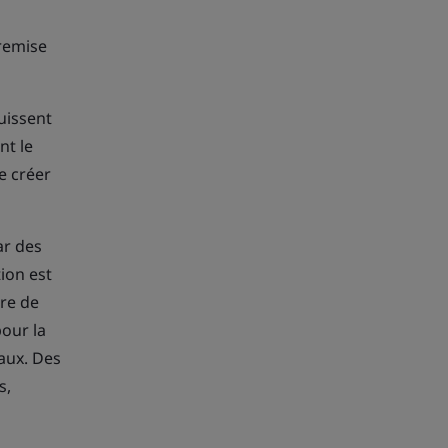
 remise
uissent
nt le
e créer
ar des
ion est
ère de
our la
iaux. Des
s,