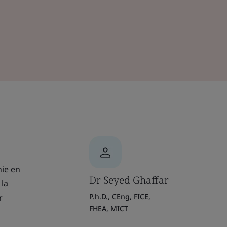
nie en
Dr Seyed Ghaffar
 la
P.h.D., CEng, FICE,
r
FHEA, MICT