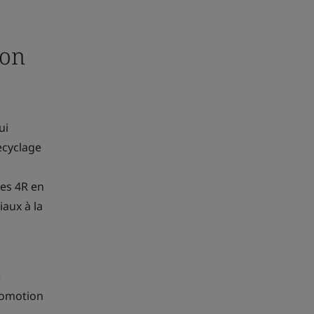
ion
ui
recyclage
des 4R en
iaux à la
e
romotion