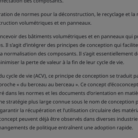
éaffectation des composants.
oration de normes pour la déconstruction, le recyclage et la
truction volumétriques et en panneaux.
 concevoir des bâtiments volumétriques et en panneaux qui p
. Il s’agit d’intégrer des principes de conception qui facilite
a normalisation des composants. Il s’agit essentiellement d
imiser la perte de valeur à la fin de leur cycle de vie.
du cycle de vie (ACV), ce principe de conception se traduit p
proche « du berceau au berceau ». Ce concept d’écoconcept
gré dans les normes et les documents d’orientation en mati
ne stratégie plus large connue sous le nom de conception p
garantir la récupération et l’utilisation circulaire des matér
concept peuvent déjà être observés dans diverses industrie
hangements de politique entraînent une adoption rapide.