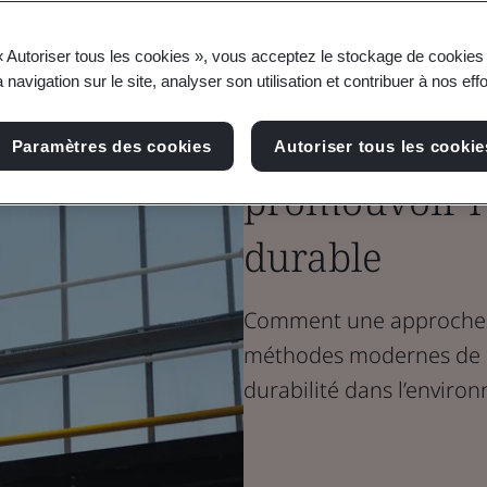
Blogue
Durabilité
« Autoriser tous les cookies », vous acceptez le stockage de cookies 
Économie circ
 navigation sur le site, analyser son utilisation et contribuer à nos eff
construction
Paramètres des cookies
Autoriser tous les cookie
promouvoir l
durable
Comment une approche d
méthodes modernes de c
durabilité dans l’enviro