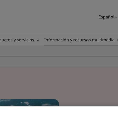
Español -
uctos y servicios
Información y recursos multimedia