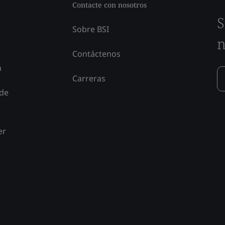
Contacte con nosotros
S
Sobre BSI
n
Contáctenos
n
Carreras
 de
er