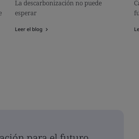
La descarbonización no puede
C
e
esperar
f
Leer el blog
Le
ación para el futuro