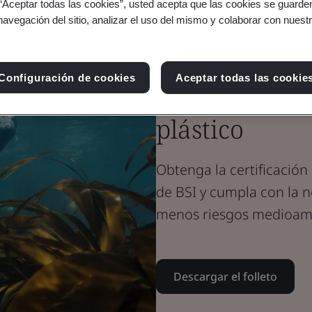
Brochure
 “Aceptar todas las cookies”, usted acepta que las cookies se guarden
navegación del sitio, analizar el uso del mismo y colaborar con nuest
Sustainability
Certificación
Configuración de cookies
Aceptar todas las cookie
Prevenir la p
plástico
Obtenga la certificación
de BSI y cumpla con la n
menos riesgos medioam
Descargar el folleto