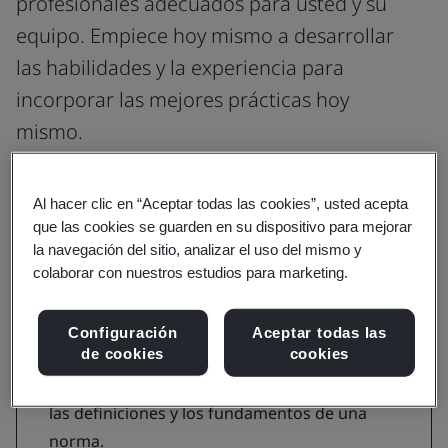
profesionales adecuados para usted y su
equipo. Empiece hoy mismo a desarrollar
las habilidades y la experiencia para
incorporar las mejores prácticas hoy
mismo.
Al hacer clic en “Aceptar todas las cookies”, usted acepta
que las cookies se guarden en su dispositivo para mejorar
Comprensión
la navegación del sitio, analizar el uso del mismo y
colaborar con nuestros estudios para marketing.
Aumente sus conocimientos y conozca
los requisitos de una norma
Configuración
Aceptar todas las
de cookies
cookies
Con los cursos de sensibilización y requisitos,
recibirá orientación sobre los términos clave,
las definiciones y los fundamentos de una
norma.