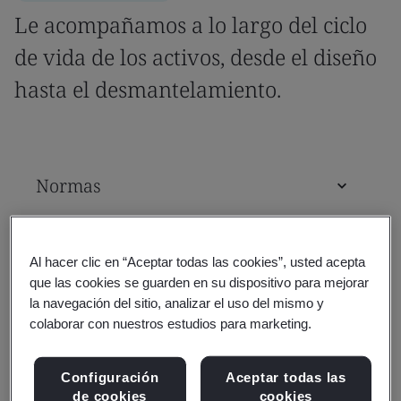
Le acompañamos a lo largo del ciclo
de vida de los activos, desde el diseño
hasta el desmantelamiento.
Normas
Cursos de formación y
Al hacer clic en “Aceptar todas las cookies”, usted acepta
certificaciones profesionales
que las cookies se guarden en su dispositivo para mejorar
la navegación del sitio, analizar el uso del mismo y
colaborar con nuestros estudios para marketing.
Evaluación y certificación
Configuración
Aceptar todas las
de cookies
cookies