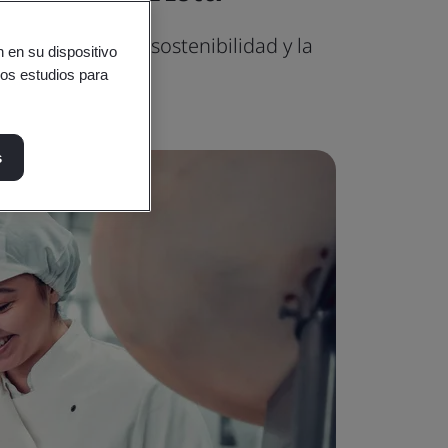
la eficacia, la sostenibilidad y la
 en su dispositivo
ros estudios para
s