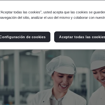
orista y de consumo con estrategias que impulsen 
 “Aceptar todas las cookies”, usted acepta que las cookies se guarden
navegación del sitio, analizar el uso del mismo y colaborar con nuest
Configuración de cookies
Aceptar todas las cookie