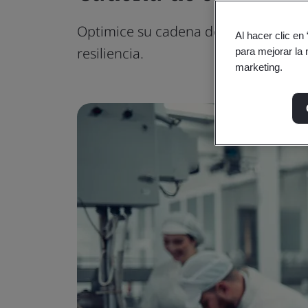
Optimice su cadena de suministro min
Al hacer clic en
resiliencia.
para mejorar la 
marketing.