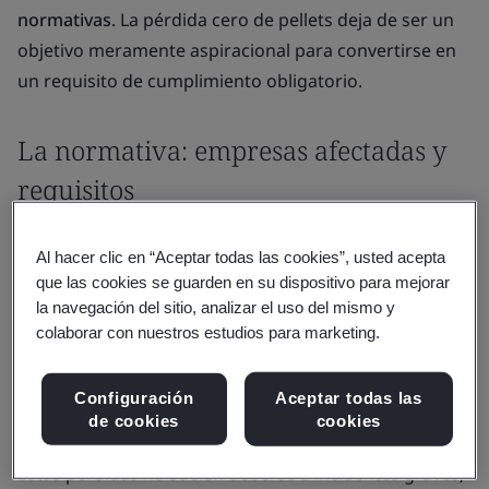
normativas
. La pérdida cero de pellets deja de ser un
objetivo meramente aspiracional para convertirse en
un requisito de cumplimiento obligatorio.
La normativa: empresas afectadas y
requisitos
Los pellets de plástico —pequeños, omnipresentes y
Al hacer clic en “Aceptar todas las cookies”, usted acepta
fáciles de dispersar— constituyen la tercera fuente
que las cookies se guarden en su dispositivo para mejorar
más común de liberación involuntaria de
la navegación del sitio, analizar el uso del mismo y
microplásticos. Se introducen en los cursos de agua
colaborar con nuestros estudios para marketing.
durante su producción, transporte, almacenamiento y
transformación; persisten en los ecosistemas y, en
Configuración
Aceptar todas las
de cookies
cookies
última instancia, llegan a la cadena alimentaria.
Estas pérdidas no suelen deberse a incidentes graves,