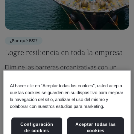
¿Por qué BSI?
Logre resiliencia en toda la empresa
Elimine las barreras organizativas con un
enfoque de gestión de proveedores basado
en el riesgo.
Al hacer clic en “Aceptar todas las cookies”, usted acepta
que las cookies se guarden en su dispositivo para mejorar
la navegación del sitio, analizar el uso del mismo y
Desde el cumplimiento social hasta los cambios de
colaborar con nuestros estudios para marketing.
proveedores y los informes ambientales, aportamos
experiencia y marcos para identificar riesgos, mitigar
Configuración
Aceptar todas las
interrupciones y reforzar la resiliencia de su cadena de
de cookies
cookies
suministro.