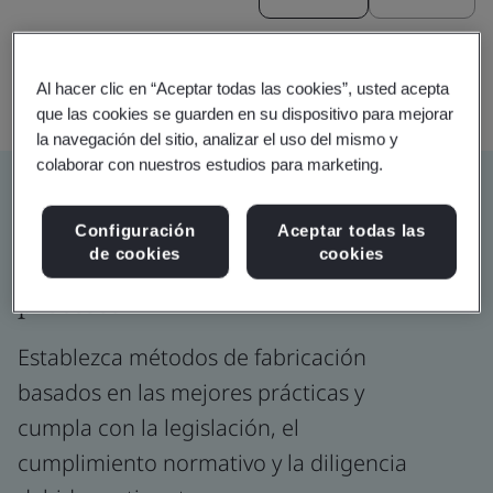
Al hacer clic en “Aceptar todas las cookies”, usted acepta
que las cookies se guarden en su dispositivo para mejorar
la navegación del sitio, analizar el uso del mismo y
colaborar con nuestros estudios para marketing.
Certifique de forma independiente
Configuración
Aceptar todas las
e imparcial productos, servicios y
de cookies
cookies
procesos
Establezca métodos de fabricación
basados en las mejores prácticas y
cumpla con la legislación, el
cumplimiento normativo y la diligencia