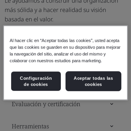
Le ayudamos a construir una organización
más sólida y a hacer realidad su visión
basada en el valor.
Al hacer clic en “Aceptar todas las cookies”, usted acepta
que las cookies se guarden en su dispositivo para mejorar
Normas
la navegación del sitio, analizar el uso del mismo y
colaborar con nuestros estudios para marketing.
Cursos de formación y
Configuración
Aceptar todas las
certificaciones profesionales
de cookies
cookies
Evaluación y certificación
Herramientas