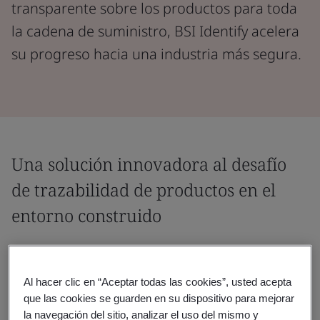
transparente sobre los productos para toda
la cadena de suministro, BSI Identify acelera
su progreso hacia una industria más segura.
Una solución innovadora al desafío
de trazabilidad de productos en el
entorno construido
BSI Identify permite a los fabricantes de
productos asegurar que todos los
Al hacer clic en “Aceptar todas las cookies”, usted acepta
profesionales de la industria tengan acceso a
que las cookies se guarden en su dispositivo para mejorar
la navegación del sitio, analizar el uso del mismo y
información fiable en una red centralizada.