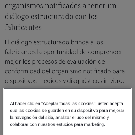
organismos notificados a tener un
diálogo estructurado con los
fabricantes
El diálogo estructurado brinda a los
fabricantes la oportunidad de comprender
mejor los procesos de evaluación de
conformidad del organismo notificado para
dispositivos médicos y diagnósticos in vitro.
Puede abordar aspectos procedimentales de los
procesos de solicitud previa y solicitud,
Al hacer clic en “Aceptar todas las cookies”, usted acepta
que las cookies se guarden en su dispositivo para mejorar
procedimientos de evaluación del organismo
la navegación del sitio, analizar el uso del mismo y
notificado, aspectos de alto nivel de la evidencia de
colaborar con nuestros estudios para marketing.
conformidad del fabricante o combinaciones más