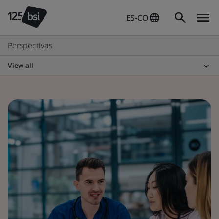
ES-CO
Perspectivas
View all