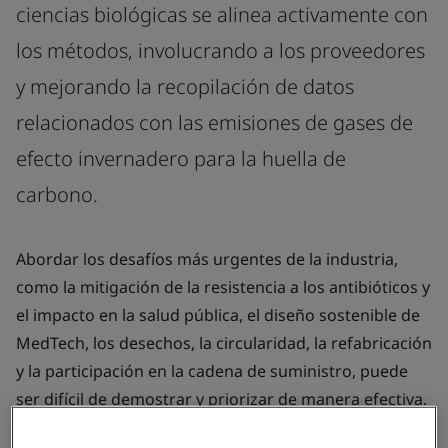
ciencias biológicas se alinea activamente con
los métodos, involucrando a los proveedores
y mejorando la recopilación de datos
relacionados con las emisiones de gases de
efecto invernadero para la huella de
carbono.
Abordar los desafíos más urgentes de la industria,
como la mitigación de la resistencia a los antibióticos y
el impacto en la salud pública, el diseño sostenible de
MedTech, los desechos, la circularidad, la refabricación
y la participación en la cadena de suministro, puede
ser difícil de demostrar y priorizar de manera efectiva.
Afortunadamente, existe una colaboración efectiva en