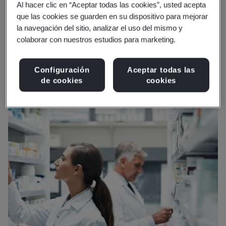
Al hacer clic en “Aceptar todas las cookies”, usted acepta
toda la industria, con un organismo confiable, para
que las cookies se guarden en su dispositivo para mejorar
crear soluciones industriales que le ayuden a superar
la navegación del sitio, analizar el uso del mismo y
estos desafíos y crear un futuro más sostenible para
colaborar con nuestros estudios para marketing.
nuestros pacientes, poblaciones y planeta.
Configuración
Aceptar todas las
de cookies
cookies