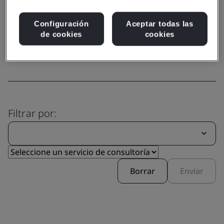
Capacidad
Conozca nuestra amplia variedad
Configuración
Aceptar todas las
de servicios
de cookies
cookies
Filtrar por:
Borrar
Enviar