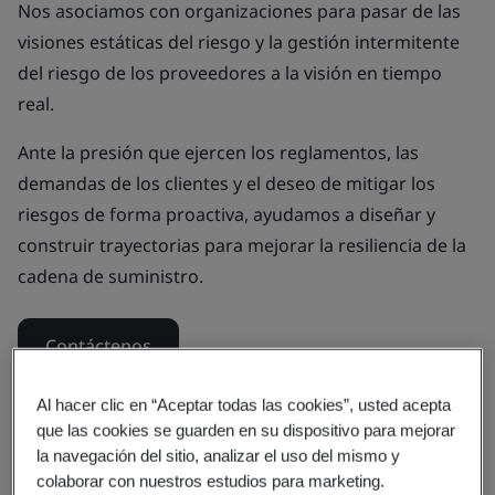
Nos asociamos con organizaciones para pasar de las
visiones estáticas del riesgo y la gestión intermitente
del riesgo de los proveedores a la visión en tiempo
real.
Ante la presión que ejercen los reglamentos, las
demandas de los clientes y el deseo de mitigar los
riesgos de forma proactiva, ayudamos a diseñar y
construir trayectorias para mejorar la resiliencia de la
cadena de suministro.
Contáctenos
Descargar guía
Al hacer clic en “Aceptar todas las cookies”, usted acepta
que las cookies se guarden en su dispositivo para mejorar
la navegación del sitio, analizar el uso del mismo y
colaborar con nuestros estudios para marketing.