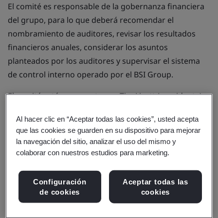
El comité es responsable de la gobernanza financiera
del grupo, para lo que deberá recomendar el
nombramiento de auditores, revisar los resultados
financieros anuales, considerar los asuntos
planteados por los auditores y supervisar el sistema
de control interno operado por el BSI Group.
El comité está compuesto por Tim Livett (presidente),
Robert MacLeod, Diane Bitzel (directores no
Al hacer clic en “Aceptar todas las cookies”, usted acepta
ejecutivos) y Alison Wood (asesora de la junta
que las cookies se guarden en su dispositivo para mejorar
directiva); con la presencia del director ejecutivo y el
la navegación del sitio, analizar el uso del mismo y
director financiero de BSI según corresponda.
colaborar con nuestros estudios para marketing.
Consulte los términos de referencia del comité de
Configuración
Aceptar todas las
auditoría y riesgos (PDF) >
de cookies
cookies
Comité de remuneraciones