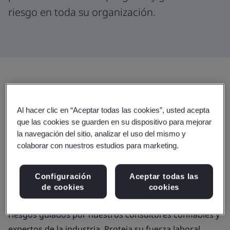
riesgo en toda su organización.
Progreso hacia un mundo seguro,
protegido y sostenible
Al hacer clic en “Aceptar todas las cookies”, usted acepta
que las cookies se guarden en su dispositivo para mejorar
Trabaje en asociación con nuestros consultores de
la navegación del sitio, analizar el uso del mismo y
colaborar con nuestros estudios para marketing.
primer nivel para garantizar la resiliencia empresarial
en las operaciones, las cadenas de suministro y los
Configuración
Aceptar todas las
ecosistemas de información.
de cookies
cookies
Maximice su impacto mientras evalúa y gestiona los
riesgos guiados por nuestros consultores confiables y
expertos de la industria. Proteja su fuerza laboral.