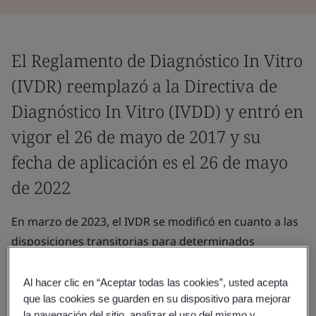
El Reglamento de Diagnóstico In Vitro
(IVDR) reemplazó a la Directiva de
Diagnóstico In Vitro (IVDD) y entró en
vigor el 26 de mayo de 2017 y su
fecha de aplicación es el 26 de mayo
de 2022
En marzo de 2023, el IVDR se modificó en cuanto a las
disposiciones transitorias para determinados
dispositivos médicos de diagnóstico in vitro (IVD) en el
artículo 110(4) con la eliminación del plazo de
Al hacer clic en “Aceptar todas las cookies”, usted acepta
liquidación para evitar la eliminación innecesaria de
que las cookies se guarden en su dispositivo para mejorar
la navegación del sitio, analizar el uso del mismo y