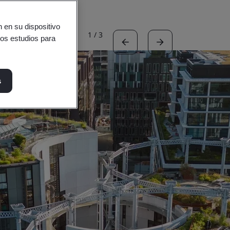
 en su dispositivo
ros estudios para
2
/
3
s