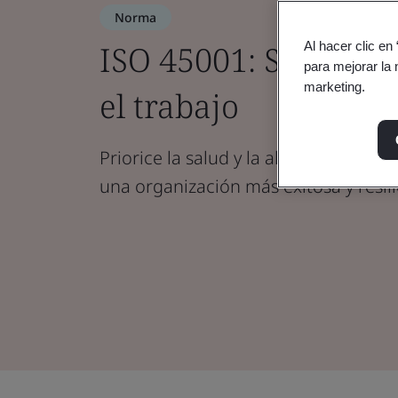
Norma
ISO 45001: Segurida
Al hacer clic en
para mejorar la 
marketing.
el trabajo
Priorice la salud y la alegría de su 
una organización más exitosa y resili