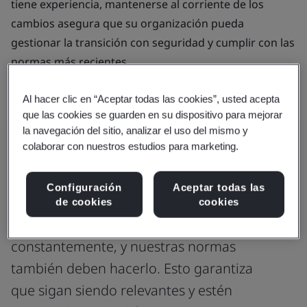
tiene experiencia, mantenerse al corriente de los
cambios asegura que su organización pueda
gestionar la transición con seguridad y cumplir con las
normas más recientes.
Al hacer clic en “Aceptar todas las cookies”, usted acepta
que las cookies se guarden en su dispositivo para mejorar
la navegación del sitio, analizar el uso del mismo y
colaborar con nuestros estudios para marketing.
Su guía a través de los cambios en
las normas
Configuración
Aceptar todas las
de cookies
cookies
El mundo que nos rodea evoluciona
constantemente, y nuestras normas
también deben hacerlo. Esto garantiza
que sigan siendo relevantes y estén