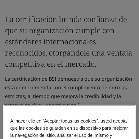
La certificación brinda confianza de
que su organización cumple con
estándares internacionales
reconocidos, otorgándole una ventaja
competitiva en el mercado.
La certificación de BSI demuestra que su organización
está comprometida con el cumplimiento de normas
estrictas, al tiempo que mejora la credibilidad y la
reputación de su organización.’
Proporciona la confianza de que su organización
Al hacer clic en “Aceptar todas las cookies”, usted acepta
cumple con los estándares internacionales
que las cookies se guarden en su dispositivo para mejorar
reconocidos, lo que le otorga una ventaja competitiva
la navegación del sitio, analizar el uso del mismo y