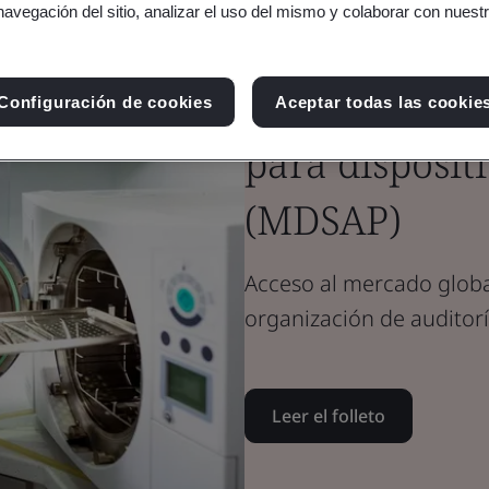
navegación del sitio, analizar el uso del mismo y colaborar con nuest
Folleto
Dispositivos médicos
Programa úni
Configuración de cookies
Aceptar todas las cookie
para disposit
(MDSAP)
Acceso al mercado globa
organización de auditorí
Leer el folleto