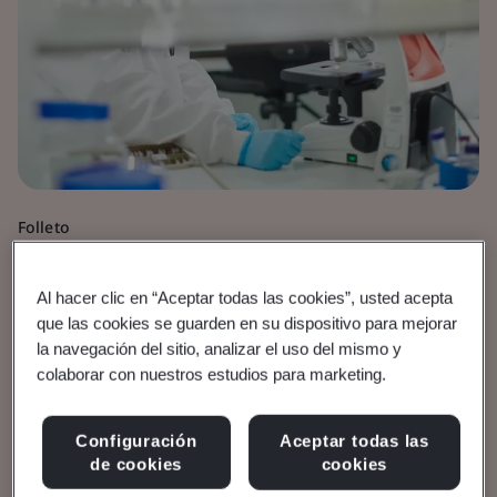
Folleto
Dispositivos médicos
Cronología del IVDR
Al hacer clic en “Aceptar todas las cookies”, usted acepta
que las cookies se guarden en su dispositivo para mejorar
la navegación del sitio, analizar el uso del mismo y
Requisitos y plazos para el diagnóstico in
colaborar con nuestros estudios para marketing.
vitro.
Configuración
Aceptar todas las
de cookies
cookies
Leer el folleto