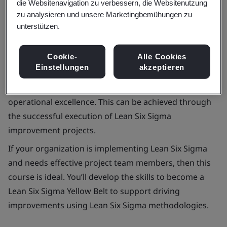
die Websitenavigation zu verbessern, die Websitenutzung
zu analysieren und unsere Marketingbemühungen zu
unterstützen.
Cookie-
Alle Cookies
Einstellungen
akzeptieren
Lean Six Sigma is an improvement management
system adopted by many organizations to drive
operational excellence. This can be achieved through
the successful execution of Lean Six Sigma
improvement projects.
If your organization is implementing Lean Six Sigma
and needs effective project team members, then this
course is ideal. You’ll develop the skills to become a
Lean Six Sigma Yellow Belt to support driving
improvements using Lean Six Sigma methodologies.