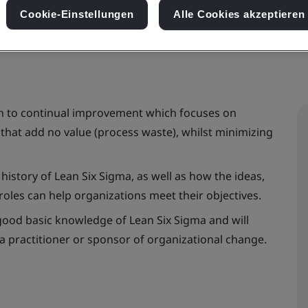
Cookie-Einstellungen
Alle Cookies akzeptieren
ch to continual improvement which focuses on
that add no value (process waste), whilst minimizing
 history of Lean Six Sigma, as well as how the ideas,
oles can help organizations meet their objectives.
 good basic knowledge of Lean Six Sigma and will
a practitioner or sponsor of organizational change.