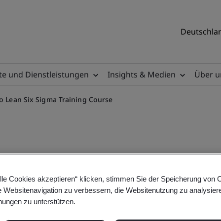
Deutschlan
e und Dienstleistungen
Insights & Medien
Über u
to Lean Six Sigma Training Course
e Belt: Introduction to Lea
lle Cookies akzeptieren“ klicken, stimmen Sie der Speicherung von 
e Websitenavigation zu verbessern, die Websitenutzung zu analysier
ungen zu unterstützen.