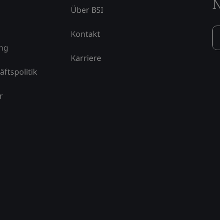
N
Über BSI
Kontakt
ung
Karriere
äftspolitik
r