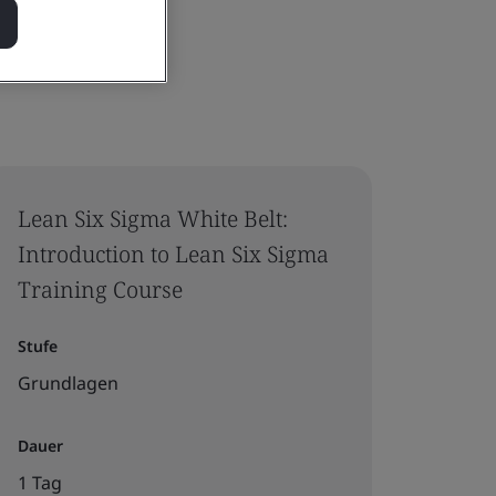
Lean Six Sigma White Belt:
Introduction to Lean Six Sigma
Training Course
Stufe
Grundlagen
Dauer
1 Tag