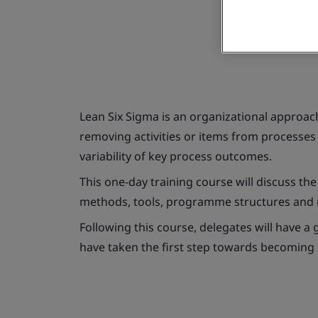
Lean Six Sigma is an organizational approa
removing activities or items from processes 
variability of key process outcomes.
This one-day training course will discuss the
methods, tools, programme structures and r
Following this course, delegates will have a
have taken the first step towards becoming 