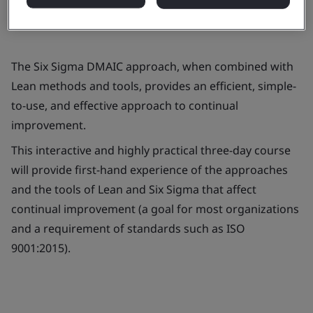
The Six Sigma DMAIC approach, when combined with
Lean methods and tools, provides an efficient, simple-
to-use, and effective approach to continual
improvement.
This interactive and highly practical three-day course
will provide first-hand experience of the approaches
and the tools of Lean and Six Sigma that affect
continual improvement (a goal for most organizations
and a requirement of standards such as ISO
9001:2015).