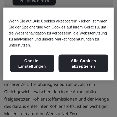
Termine/Preise
Wenn Sie auf „Alle Cookies akzeptieren“ klicken, stimmen
Verfügbar für ein Angebot:
Sie der Speicherung von Cookies auf Ihrem Gerät zu, um
die Websitenavigation zu verbessern, die Websitenutzung
In-House Schulung
zu analysieren und unsere Marketingbemühungen zu
unterstützen.
Angebot erhalten
Cookie-
Alle Cookies
Einstellungen
akzeptieren
Der Klimawandel ist eines der dringendsten Themen
unserer Zeit. Treibhausgasneutralität, also ein
Gleichgewicht zwischen den in die Atmosphäre
freigesetzten Kohlenstoffemissionen und der Menge
des daraus entfernten Kohlenstoffs, ist ein wichtiger
Meilenstein auf dem Weg zu Net Zero.