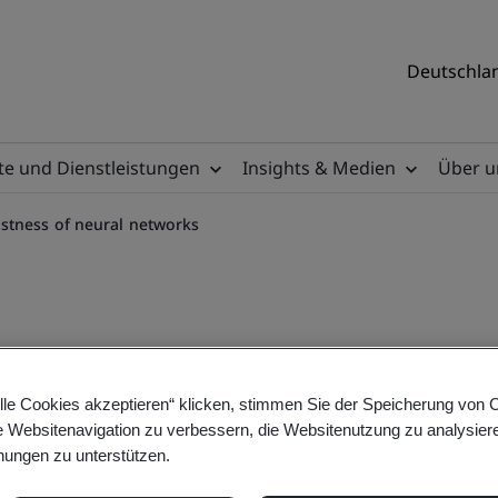
Deutschlan
e und Dienstleistungen
Insights & Medien
Über u
stness of neural networks
al networks – ISO/IEC 2402
lle Cookies akzeptieren“ klicken, stimmen Sie der Speicherung von 
e Websitenavigation zu verbessern, die Websitenutzung zu analysier
ungen zu unterstützen.
rning