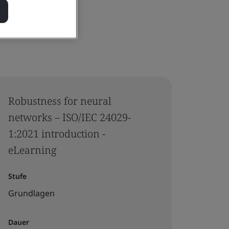
Robustness for neural
networks – ISO/IEC 24029-
1:2021 introduction -
eLearning
Stufe
Grundlagen
Dauer