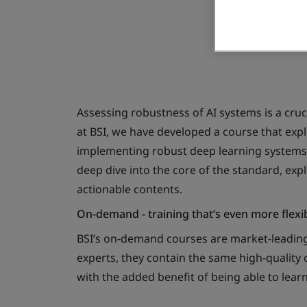
Assessing robustness of AI systems is a cru
at BSI, we have developed a course that exp
implementing robust deep learning systems,
deep dive into the core of the standard, expl
actionable contents.
On-demand - training that’s even more flexi
BSI’s on-demand courses are market-leading
experts, they contain the same high-quality c
with the added benefit of being able to lear