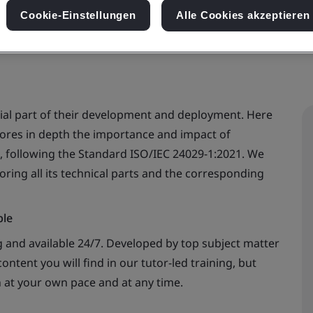
Cookie-Einstellungen
Alle Cookies akzeptieren
cial part of their development and deployment. Here
lores in depth the importance and impact of
 following the Standard ISO/IEC 24029-1:2021. We
oring all its technical parts and the corresponding
ble
 and available 24/7. Developed by top subject matter
ontent you will find in our tutor-led training, but
n at your own pace and at any time.