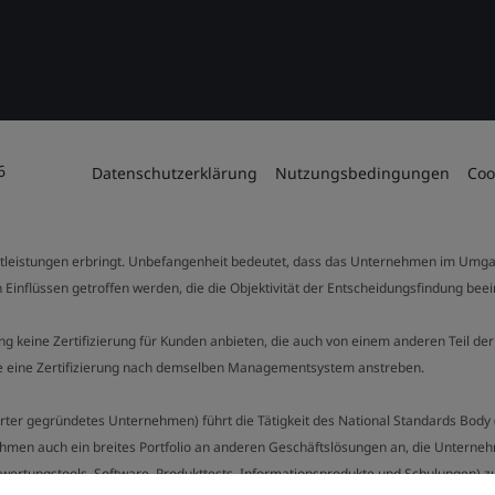
6
Datenschutzerklärung
Nutzungsbedingungen
Coo
stleistungen erbringt. Unbefangenheit bedeutet, dass das Unternehmen im Umga
 Einflüssen getroffen werden, die die Objektivität der Entscheidungsfindung bee
stung keine Zertifizierung für Kunden anbieten, die auch von einem anderen Teil
die eine Zertifizierung nach demselben Managementsystem anstreben.
Charter gegründetes Unternehmen) führt die Tätigkeit des National Standards Bod
hmen auch ein breites Portfolio an anderen Geschäftslösungen an, die Unternehm
bewertungstools, Software, Produkttests, Informationsprodukte und Schulungen) z