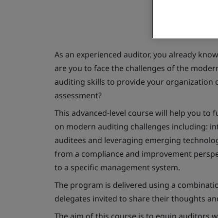
As an experienced auditor, you already know
are you to face the challenges of the mode
auditing skills to provide your organization 
assessment?
This advanced-level course will help you to 
on modern auditing challenges including: in
auditees and leveraging emerging technologi
from a compliance and improvement perspect
to a specific management system.
The program is delivered using a combination
delegates invited to share their thoughts an
The aim of this course is to equip auditors 