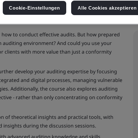
Cookie-Einstellungen
Alle Cookies akzeptieren
 how to conduct effective audits. But how prepared
rn auditing environment? And could you use your
or clients with more value than just a conformity
further develop your auditing expertise by focusing
tegrated and digital processes, managing vulnerable
es. Additionally, the course also explores auditing
ive - rather than only concentrating on conformity
 of theoretical insights and practical tools, with
d insights during the discussion sessions.
with advanced auditing knowledge and skills.