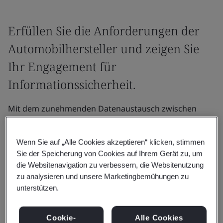
Erfüllen Sie die Anforderungen der
Automobilhersteller und zeigen Sie
Ihr Engagement für
Informationssicherheit.
Mit dem zunehmenden Datenaustausch zwischen
Tausenden von Partnern ist Informationssicherheit
entscheidend für die Integrität der globalen
Wenn Sie auf „Alle Cookies akzeptieren“ klicken, stimmen
Lieferketten der Automobilindustrie.
Sie der Speicherung von Cookies auf Ihrem Gerät zu, um
die Websitenavigation zu verbessern, die Websitenutzung
TISAX® – das Trusted Information Security Assessment
zu analysieren und unsere Marketingbemühungen zu
Exchange-Scheme – basiert auf der internationalen
unterstützen.
Norm für Informationssicherheit, ISO/IEC 27001. Es
bietet ein weltweit anerkanntes System, das die
Cookie-
Alle Cookies