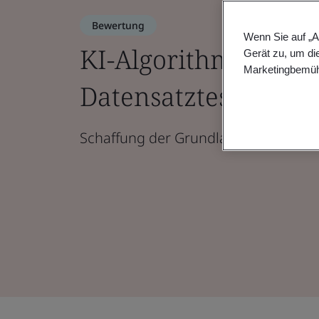
Bewertung
Wenn Sie auf „A
KI-Algorithmus-Audi
Gerät zu, um di
Marketingbemüh
Datensatztests
Schaffung der Grundlagen einer ver