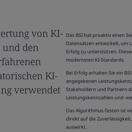
ertung von KI-
Das BSI hat proaktiv einen S
Datensätzen entwickelt, um 
n und den
Erfolg zu unterstützen. Diese
erfahrenen
modernsten KI-Standards.
torischen KI-
Bei Erfolg erhalten Sie ein B
angegebenen Leistungskennza
ning verwendet
Stakeholdern und Partnern d
Leistungskennzahlen und -wer
Das Algorithmus-Testen ist v
direkt auf die Zuverlässigkei
auswirkt.