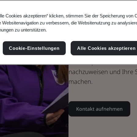
BS ISO 22458
lle Cookies akzeptieren“ klicken, stimmen Sie der Speicherung von 
e Websitenavigation zu verbessern, die Websitenutzung zu analysier
inklusive Ser
ungen zu unterstützen.
Cookie-Einstellungen
Alle Cookies akzeptieren
Verwenden Sie das BSI Ki
die Compliance mit BS I
nachzuweisen und Ihre Se
machen.
Kontakt aufnehmen