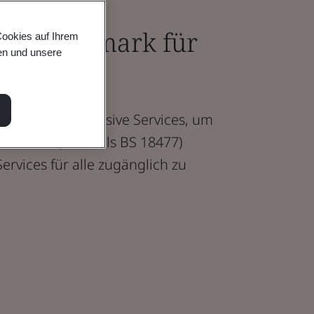
 BSI Kitemark für
Cookies auf Ihrem
en und unsere
vices
temark für inklusive Services, um
SO 22458 (ehemals BS 18477)
rvices für alle zugänglich zu