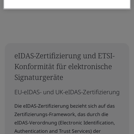
eIDAS-Zertifizierung und ETSI-
Konformität für elektronische
Signaturgeräte
EU-eIDAS- und UK-eIDAS-Zertifizierung
Die eIDAS-Zertifizierung bezieht sich auf das
Zertifizierungs-Framework, das durch die
eIDAS-Verordnung (Electronic Identification,
Authentication and Trust Services) der