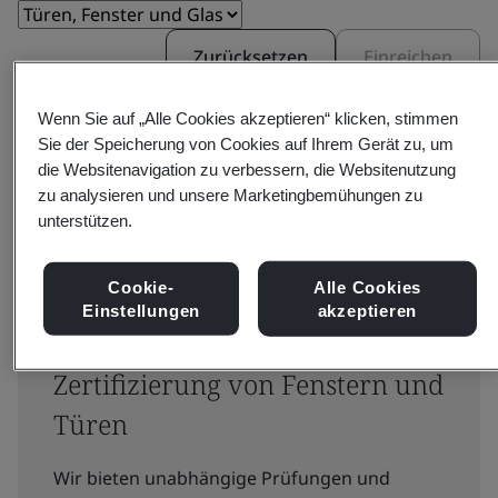
Zurücksetzen
Einreichen
Wenn Sie auf „Alle Cookies akzeptieren“ klicken, stimmen
Sie der Speicherung von Cookies auf Ihrem Gerät zu, um
die Websitenavigation zu verbessern, die Websitenutzung
zu analysieren und unsere Marketingbemühungen zu
unterstützen.
Beschleunigung des Fortschritts
Cookie-
Alle Cookies
in der Fenstertechnik durch
Einstellungen
akzeptieren
fachkundige Prüfung und
Zertifizierung von Fenstern und
Türen
Wir bieten unabhängige Prüfungen und