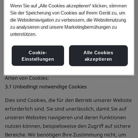
Wenn Sie auf „Alle Cookies akzeptieren“ klicken, stimmen
Anmeldung)
Sie der Speicherung von Cookies auf Ihrem Gerät zu, um
• Funktionale Cookies (deaktiviert und erfordern eine
die Websitenavigation zu verbessern, die Websitenutzung
Anmeldung)
zu analysieren und unsere Marketingbemühungen zu
• Targeting-Cookies (deaktiviert und erfordern eine
unterstützen.
Anmeldung)
Cookie-
Alle Cookies
3 Beschreibung von Cookies
Einstellungen
akzeptieren
Nachfolgend finden Sie eine Beschreibung der vier
Arten von Cookies:
3.1 Unbedingt notwendige Cookies
Dies sind Cookies, die für den Betrieb unserer Website
erforderlich sind. Sie sind unerlässlich, damit Sie auf
unseren Websites navigieren und deren Funktionen
nutzen können, beispielsweise den Zugriff auf sichere
Bereiche. Wir benötigen Ihre Zustimmung nicht, um