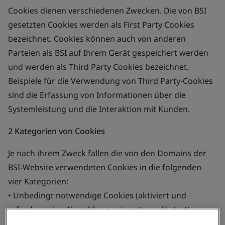
Cookies dienen verschiedenen Zwecken. Die von BSI
gesetzten Cookies werden als First Party Cookies
bezeichnet. Cookies können auch von anderen
Parteien als BSI auf Ihrem Gerät gespeichert werden
und werden als Third Party Cookies bezeichnet.
Beispiele für die Verwendung von Third Party-Cookies
sind die Erfassung von Informationen über die
Systemleistung und die Interaktion mit Kunden.
2 Kategorien von Cookies
Je nach ihrem Zweck fallen die von den Domains der
BSI-Website verwendeten Cookies in die folgenden
vier Kategorien:
• Unbedingt notwendige Cookies (aktiviert und
erfordern eine Abmeldung, wie unten erläutert)
• Performance Cookies (deaktiviert und erfordern eine