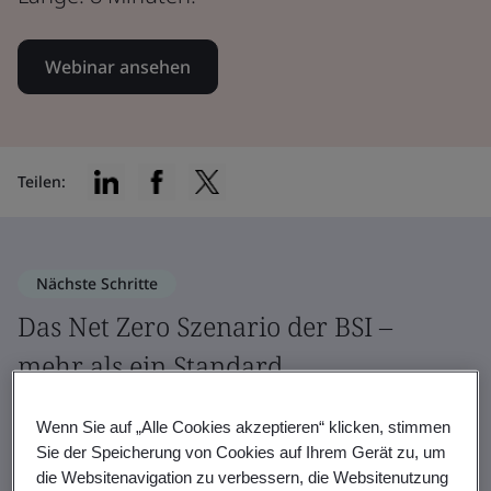
Webinar ansehen
Teilen:
Nächste Schritte
Das Net Zero Szenario der BSI –
mehr als ein Standard
Das Net Zero Szenario nutzt Best
Wenn Sie auf „Alle Cookies akzeptieren“ klicken, stimmen
Practices aus mehreren globalen
Sie der Speicherung von Cookies auf Ihrem Gerät zu, um
die Websitenavigation zu verbessern, die Websitenutzung
Nachhaltigkeitsstandards, um einen