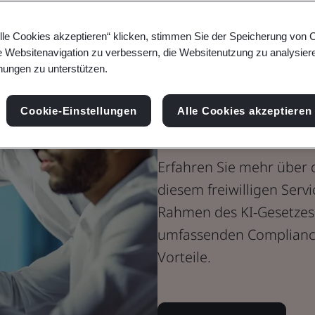
Audit von KI
lle Cookies akzeptieren“ klicken, stimmen Sie der Speicherung von 
Testen von Da
e Websitenavigation zu verbessern, die Websitenutzung zu analysier
ungen zu unterstützen.
medizinische
Cookie-Einstellungen
Alle Cookies akzeptieren
Bildgebungs
Erfahren Sie mehr übe
diesem freiwilligen Ser
Rahmen des KI-Gesetzes
umfassenden Complianc
Vorteile.