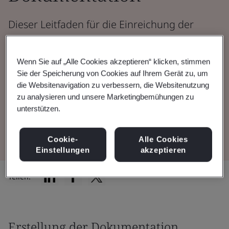
Dieser Leitfaden für die Einreichung der
technischen Dokumentation entspricht den
Anforderungen von Anhang I der
Wenn Sie auf „Alle Cookies akzeptieren“ klicken, stimmen
Medizinprodukteverordnung (MDR) (EU)
Sie der Speicherung von Cookies auf Ihrem Gerät zu, um
die Websitenavigation zu verbessern, die Websitenutzung
2017/745.
zu analysieren und unsere Marketingbemühungen zu
unterstützen.
Lesen Sie die Broschüre
Cookie-
Alle Cookies
Einstellungen
akzeptieren
Teilen:
Erstellung der Dokumentation