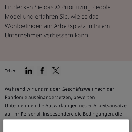
Entdecken Sie das © Prioritizing People
Model und erfahren Sie, wie es das
Wohlbefinden am Arbeitsplatz in Ihrem
Unternehmen verbessern kann.
Teilen:
Während wir uns mit der Geschäftswelt nach der
Pandemie auseinandersetzen, bewerten
Unternehmen die Auswirkungen neuer Arbeitsansätze
auf ihr Personal. Insbesondere die Bedingungen, die
für Unternehmen notwendig sind, um erfolgreich zu
sein.