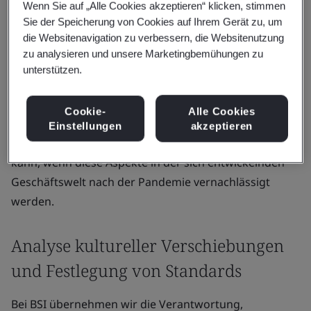
Wenn Sie auf „Alle Cookies akzeptieren“ klicken, stimmen
Sie der Speicherung von Cookies auf Ihrem Gerät zu, um
In diesem Artikel untersucht Kate Field, globale
die Websitenavigation zu verbessern, die Websitenutzung
Leiterin für Gesundheit, Sicherheit und Wohlbefinden
zu analysieren und unsere Marketingbemühungen zu
bei BSI, wie Ihr Unternehmen die Aufrechterhaltung
unterstützen.
einer Kultur der Fürsorge sicherstellen kann, welche
Vorteile sich aus einem integrativeren und
Cookie-
Alle Cookies
gemeinschaftsorientierteren Ansatz für Ihr Personal
Einstellungen
akzeptieren
ergeben und welche potenziellen Folgen es haben
kann, wenn diese Aspekte in der sich entwickelnden
Geschäftswelt nach der Pandemie vernachlässigt
werden.
Analyse kultureller Verschiebungen
und Festlegung von Standards
Bei BSI übernehmen wir die Verantwortung,