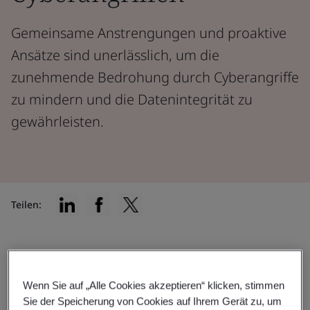
Gemeinsame Anstrengungen und proaktive
Ansätze sind unerlässlich, um die
zunehmende Bedrohung durch Cyberangriffe
zu mindern und die Datenintegrität zu
gewährleisten.
Teilen:
Schutz Ihrer Daten und Ihres
Ansehens vor Cyberangriffen
Wenn Sie auf „Alle Cookies akzeptieren“ klicken, stimmen
Sie der Speicherung von Cookies auf Ihrem Gerät zu, um