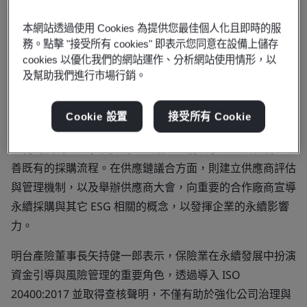
明台產險近年來亦同步推動相關措施，於 2026 年正式通過
ISO 20400:2017 永續採購指南的第三方查核，並於 4 月 20
本網站透過使用 Cookies 為提供您最佳個人化且即時的服
日舉行授證典禮，由英國標準協會（BSI）東北亞區行銷協
務。點擊 "接受所有 cookies" 即表示您同意在設備上儲存
理親自頒授證書，成為國內產險業中領先取得此項查核聲明
cookies 以優化我們的網站運作、分析網站使用情形，以
及幫助我們進行市場行銷。
的企業之一。
ISO 20400:2017 為推動永續採購的重要指引，強調採購決
Cookie 設置
接受所有 Cookie
策中應納入環境保護、社會責任與公司治理等面向。明台產
險從制度調整與永續採購重大議題鑑別著手，全面檢視並改
善既有的採購流程。在供應鏈議合方面，則建立供應商評估
與管理機制，以及舉辦供應商大會，向重要的合作廠商宣導
永續採購與其它 ESG 相關的概念，以發揮企業的永續影響
力。
明台產險董事長矢持健一郎表示，保險業在永續發展中扮演
資金引導與風險管理的重要角色，透過導入 ISO
20400:2017 並取得查核聲明，不僅有助於強化公司治理與