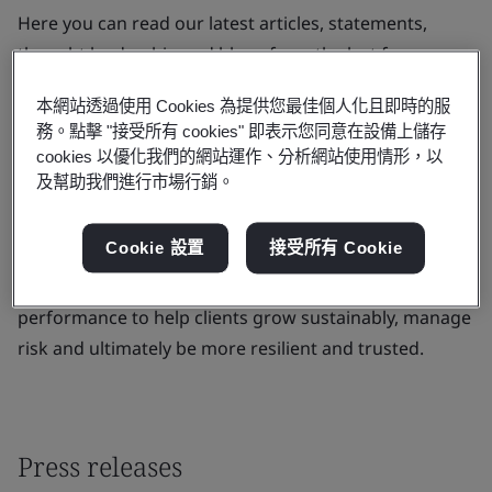
Here you can read our latest articles, statements,
thought leadership and blogs from the last few
months.
本網站透過使用 Cookies 為提供您最佳個人化且即時的服
BSI is the business improvement company that
務。點擊 "接受所有 cookies" 即表示您同意在設備上儲存
cookies 以優化我們的網站運作、分析網站使用情形，以
enables organizations to turn standards of best
及幫助我們進行市場行銷。
practice into habits of excellence. For over a century
BSI has championed what good looks like and driven
Cookie 設置
接受所有 Cookie
best practice in organizations around the world.
Through its expertise, BSI improves business
performance to help clients grow sustainably, manage
risk and ultimately be more resilient and trusted.
Press releases