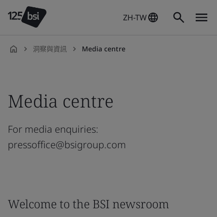
ZH-TW
洞察與資訊
Media centre
zh-
TW
Media centre
For media enquiries:
pressoffice@bsigroup.com
Welcome to the BSI newsroom